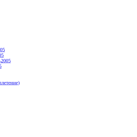
005
05
-2005
5
плетение)